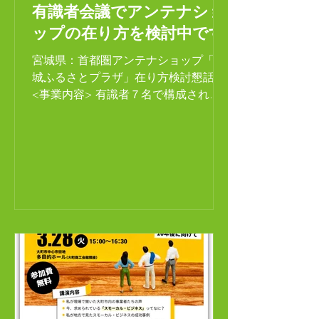
有識者会議でアンテナショ
ップの在り方を検討中です
宮城県：首都圏アンテナショップ「宮
城ふるさとプラザ」在り方検討懇話会
<事業内容> 有識者７名で構成される
アンテナショップの在り方検討懇話会
にマーケティング事業者を代表し、弊
社代表が参加 時代や消費者の変化を鑑
みて、新たな県産品の振興策を模索す
ると共に、現在のアンテナショッ...