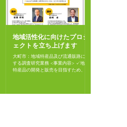
地域活性化に向けたプロジ
ェクトを立ち上げます
大町市：地域特産品及び流通販路に関
する調査研究業務 <事業内容> ✓地域
特産品の開発と販売を目指すため、現
状調査を実施 ✓特産品を製造販売する
小規模事業者２０者超を訪問の上、経
営状況をヒアリング ✓事業承継、原料
高騰、人材不足など、各種経営課題を
確認...
WORKS
.