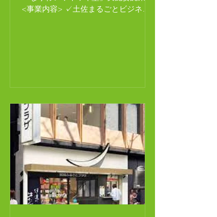
<事業内容> ✓土佐まるごとビジネス
アカデミー（土佐MBA）の実践コース
✓起業希望者・中小企業経営者に対
し、「ビジネス設計図づくり」をサポ
ート ✓全６回の集合研修と全３回の
WEB面談による事業者に寄り添...