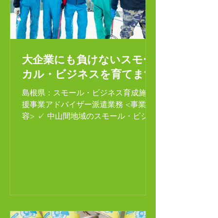
大企業にも負けないスモー
カル・ビジネスを育てます
島根県：スモール・ビジネス育成施支
援事業アドバイザー派遣業務 <事業内
容> ✓ 中山間地域のスモール・ビジネ
ス事業者に対して専門家を派遣 ✓ 個
人事業主、移住者、地域おこし協力
隊、NPO、地域運営組織、零細企業を
支援 ✓...